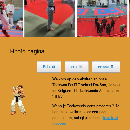
Hoofd pagina
Print 🖨
PDF
eBook
Welkom op de website van onze
Taekwon-Do ITF school
Do-San
, lid van
de Belgium ITF Taekwondo Association
“BITA”.
Wens je Taekwondo eens proberen ? Je
bent altijd welkom voor een paar
proeflessen, schrijf je in hier :
free trial
lessons