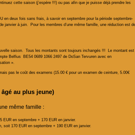
uez cette saison (j’espère !!!) ou pas afin que je puisse déjà prendre les
U en deux fois sans frais, à savoir en septembre pour la période septembre-
de janvier à juin.
Pour les membres d’une même famille, une réduction est d
uvelle saison. Tous les montants sont toujours inchangés !!! Le montant est
 compte Belfius BE54 0689 1066 2497 de DoSan Tervuren avec en
sation ».
n mais pas le coût des examens (15.00 € pour un examen de ceinture, 5.00€
 âgé au plus jeune)
ne même famille :
155 EUR en septembre + 170 EUR en janvier.
on, soit 170 EUR en septembre + 190 EUR en janvier.